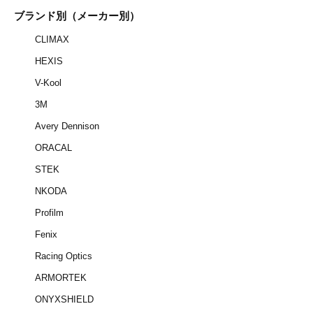
ブランド別（メーカー別）
CLIMAX
HEXIS
V-Kool
3M
Avery Dennison
ORACAL
STEK
NKODA
Profilm
Fenix
Racing Optics
ARMORTEK
ONYXSHIELD